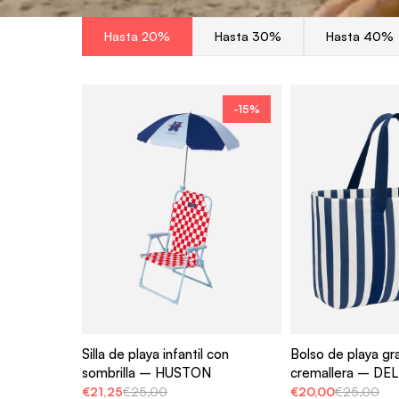
Hasta 20%
Hasta 30%
Hasta 40%
-15%
Silla de playa infantil con
Bolso de playa g
sombrilla – HUSTON
cremallera – DE
€21,25
€25,00
€20,00
€25,00