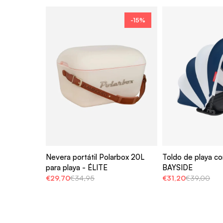
-15%
Nevera portátil Polarbox 20L
Toldo de playa co
para playa - ÉLITE
BAYSIDE
€29,70
€34,95
€31,20
€39,00