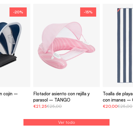
-20%
-15%
n cojín –
Flotador asiento con rejilla y
Toalla de playa
parasol – TANGO
con imanes –
€21,25
€25,00
€20,00
€25,00
Ver todo