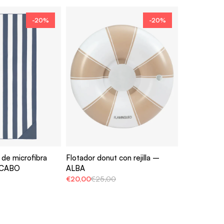
-20%
-20%
 de microfibra
Flotador donut con rejilla –
 CABO
ALBA
€20,00
€25,00