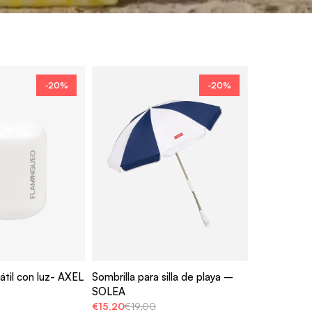
-20%
-20%
átil con luz- AXEL
Sombrilla para silla de playa –
SOLEA
€15,20
€19,00