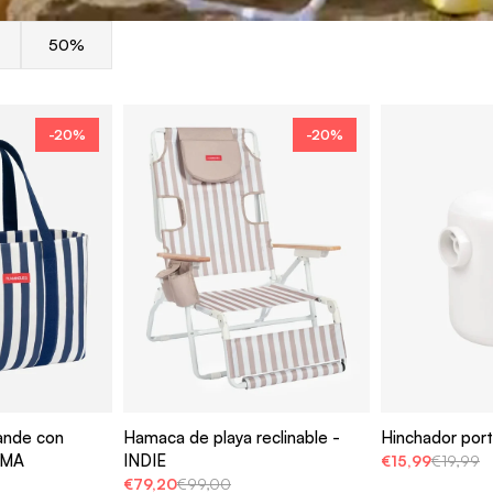
50%
-20%
-20%
rande con
Hamaca de playa reclinable -
Hinchador port
LMA
INDIE
€15,99
€19,99
€79,20
€99,00