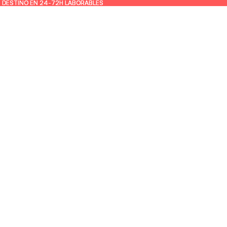
U DESTINO EN 24-72H LABORABLES
U DESTINO EN 24-72H LABORABLES