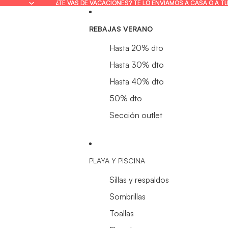
¿TE VAS DE VACACIONES? TE LO ENVIAMOS A CASA O A T
¿TE VAS DE VACACIONES? TE LO ENVIAMOS A CASA O A T
REBAJAS VERANO
Hasta 20% dto
Hasta 30% dto
Hasta 40% dto
50% dto
Sección outlet
PLAYA Y PISCINA
Sillas y respaldos
Sombrillas
Toallas