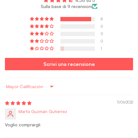
4,56 su 5
Sulla base di 9 recensioni
8
0
0
0
1
Scrivi una recensione
Sort by
11/06/2022
Marta Guzmán Gutiérrez
Voglio comprargli