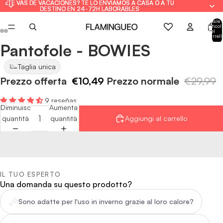
¿TE VAS DE VACACIONES? TE LO ENVIAMOS A CASA O A TU
¿TE VAS DE VACACIONES? TE LO ENVIAMOS A CASA O A TU
DESTINO EN 24-72H LABORABLES
DESTINO EN 24-72H LABORABLES
Totale
articoli
nel
carrell
0
Pantofole - BOWIES
Apri
Apri
Apri
Apri
Apri
Apri
immagine
immagine
immagine
immagine
immagine
immagine
Taglia unica
a
a
a
a
a
a
Prezzo offerta
€10,49
Prezzo normale
€29,99
schermo
schermo
schermo
schermo
schermo
schermo
intero
intero
intero
intero
intero
intero
9 reseñas
Diminuisci
Aumenta
quantità
quantità
Aggiungi al carrello
IL TUO ESPERTO
Una domanda su questo prodotto?
Sono adatte per l'uso in inverno grazie al loro calore?