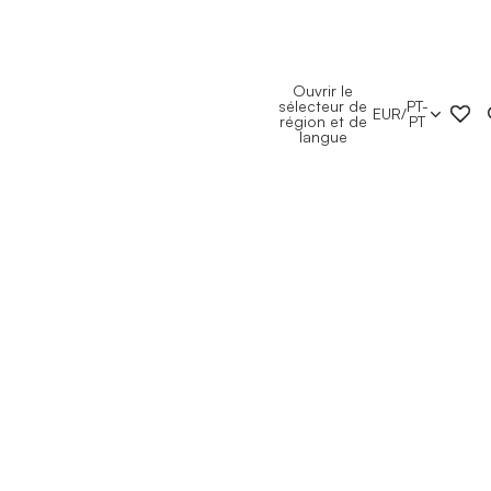
Ouvrir le
sélecteur de
PT-
EUR
/
région et de
PT
langue