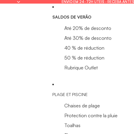
ENVIO EM 24-72H ÚTEIS · RECEBA ANTES
ENVIO EM 24-72H ÚTEIS · RECEBA ANTES
SALDOS DE VERÃO
Até 20% de desconto
Até 30% de desconto
40 % de réduction
50 % de réduction
Rubrique Outlet
PLAGE ET PISCINE
Chaises de plage
Protection contre la pluie
Toalhas