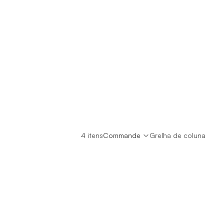
4 itens
Commande
Grelha de coluna