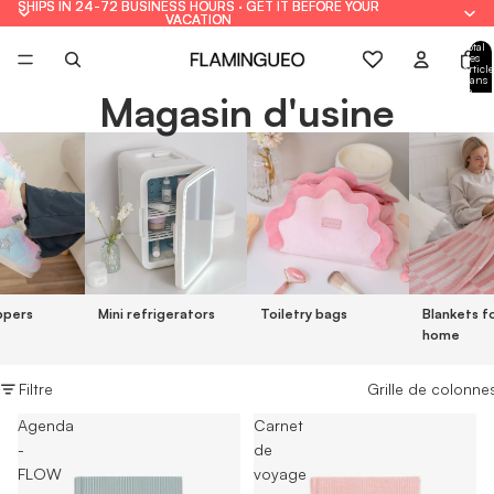
SHIPS IN 24-72 BUSINESS HOURS · GET IT BEFORE YOUR
SHIPS IN 24-72 BUSINESS HOURS · GET IT BEFORE YOUR
VACATION
VACATION
Total
des
article
dans
le
Magasin d'usine
panie
: 0
ppers
Mini refrigerators
Toiletry bags
Blankets f
home
Filtre
Grille de colonne
Agenda
Carnet
-
de
FLOW
voyage