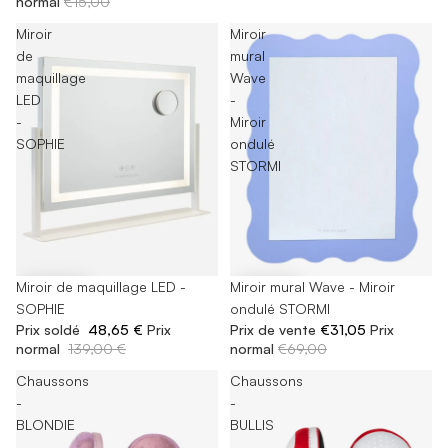
normal
€15,00
Miroir
Miroir
de
mural
maquillage
Wave
LED
-
-
Miroir
SOPHIE
ondulé
STORMI
-65%
Miroir de maquillage LED -
-55%
Miroir mural Wave - Miroir
SOPHIE
ondulé STORMI
Prix soldé
48,65 €
Prix
Prix de vente
€31,05
Prix
normal
139,00 €
normal
€69,00
Chaussons
Chaussons
-
-
BLONDIE
BULLIS