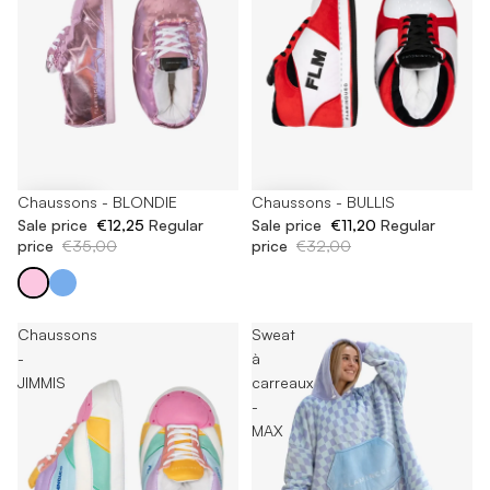
-65%
Chaussons - BLONDIE
-65%
Chaussons - BULLIS
Sale price
€12,25
Regular
Sale price
€11,20
Regular
price
€35,00
price
€32,00
Chaussons
Sweat
-
à
JIMMIS
carreaux
-
MAX