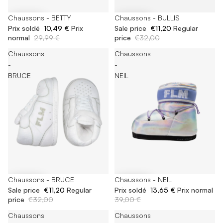
-65%
Chaussons - BETTY
-65%
Chaussons - BULLIS
Prix soldé
10,49 €
Prix
Sale price
€11,20
Regular
normal
29,99 €
price
€32,00
Chaussons
Chaussons
-
-
BRUCE
NEIL
-65%
Chaussons - BRUCE
-65%
Chaussons - NEIL
Sale price
€11,20
Regular
Prix soldé
13,65 €
Prix normal
price
€32,00
39,00 €
Chaussons
Chaussons