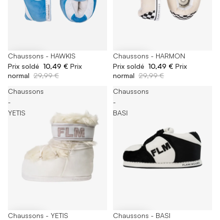
-65%
Chaussons - HAWKIS
-65%
Chaussons - HARMON
Prix soldé
10,49 €
Prix
Prix soldé
10,49 €
Prix
normal
29,99 €
normal
29,99 €
Chaussons
Chaussons
-
-
YETIS
BASI
-65%
Chaussons - YETIS
-65%
Chaussons - BASI