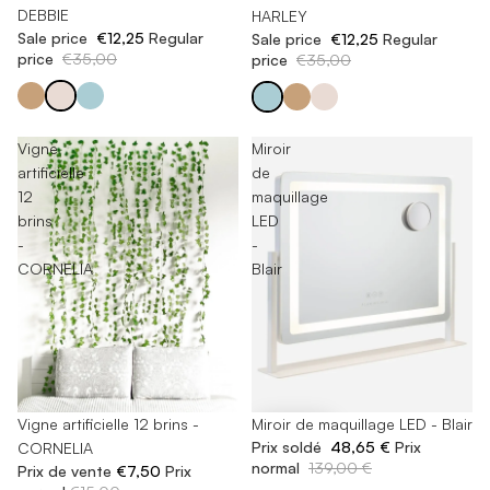
DEBBIE
HARLEY
Sale price
€12,25
Regular
Sale price
€12,25
Regular
price
€35,00
price
€35,00
Vigne
Miroir
artificielle
de
12
maquillage
brins
LED
-
-
CORNELIA
Blair
-50%
Vigne artificielle 12 brins -
-65%
Miroir de maquillage LED - Blair
Prix soldé
48,65 €
Prix
CORNELIA
normal
139,00 €
Prix de vente
€7,50
Prix