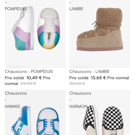
-
-
POMPIDUIS
LAMBIE
-65%
Chaussons - POMPIDUIS
-65%
Chaussons - LAMBIE
Prix soldé
10,49 €
Prix
Prix soldé
13,65 €
Prix normal
normal
29,99 €
39,00 €
Chaussons
Chaussons
-
-
HAWKIS
HARMON