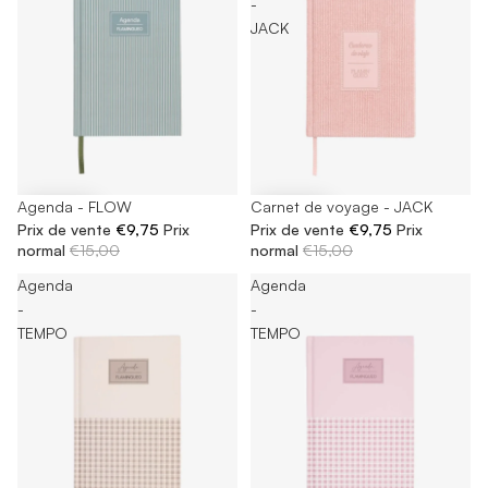
-
JACK
-35%
Agenda - FLOW
-35%
Carnet de voyage - JACK
Prix de vente
€9,75
Prix
Prix de vente
€9,75
Prix
normal
€15,00
normal
€15,00
Agenda
Agenda
-
-
TEMPO
TEMPO