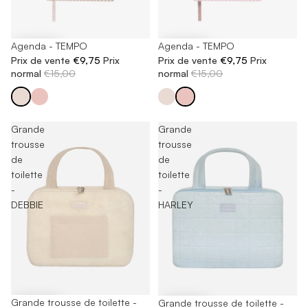
-35%
Agenda - TEMPO
-35%
Agenda - TEMPO
Prix de vente
€9,75
Prix
Prix de vente
€9,75
Prix
normal
€15,00
normal
€15,00
Grande
Grande
trousse
trousse
de
de
toilette
toilette
-
-
DEBBIE
HARLEY
-65%
Grande trousse de toilette -
-65%
Grande trousse de toilette -