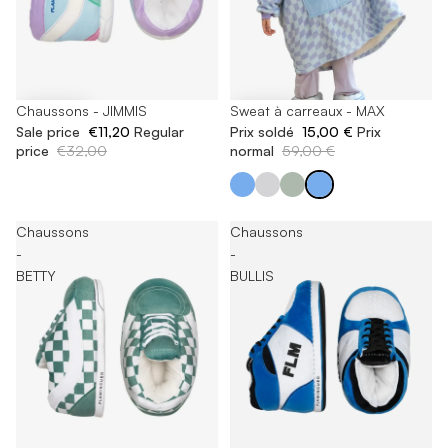
-65%
Chaussons - JIMMIS
-74%
Sweat à carreaux - MAX
Sale price
€11,20
Regular
Prix soldé
15,00 €
Prix
price
€32,00
normal
59,00 €
Chaussons
Chaussons
-
-
BETTY
BULLIS