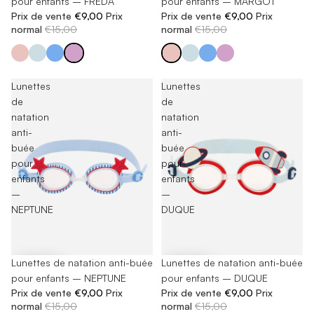
pour enfants – FREDA
pour enfants – MARGOT
Prix de vente
€9,00
Prix
Prix de vente
€9,00
Prix
normal
€15,00
normal
€15,00
Lunettes
Lunettes
de
de
natation
natation
anti-
anti-
buée
buée
pour
pour
enfants
enfants
–
–
NEPTUNE
DUQUE
-40%
Lunettes de natation anti-buée
-40%
Lunettes de natation anti-buée
pour enfants – NEPTUNE
pour enfants – DUQUE
Prix de vente
€9,00
Prix
Prix de vente
€9,00
Prix
normal
€15,00
normal
€15,00