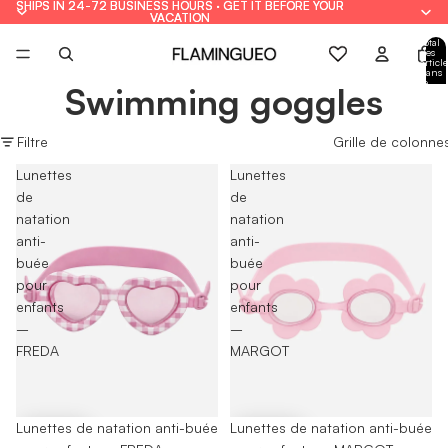
SHIPS IN 24-72 BUSINESS HOURS · GET IT BEFORE YOUR
SHIPS IN 24-72 BUSINESS HOURS · GET IT BEFORE YOUR
VACATION
VACATION
Total
des
article
dans
le
Swimming goggles
panie
: 0
Filtre
Grille de colonne
Lunettes
Lunettes
de
de
natation
natation
anti-
anti-
buée
buée
pour
pour
enfants
enfants
–
–
FREDA
MARGOT
-40%
Lunettes de natation anti-buée
-40%
Lunettes de natation anti-buée