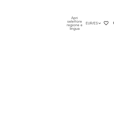
Apri
selettore
EUR
/
ES
regione e
lingua