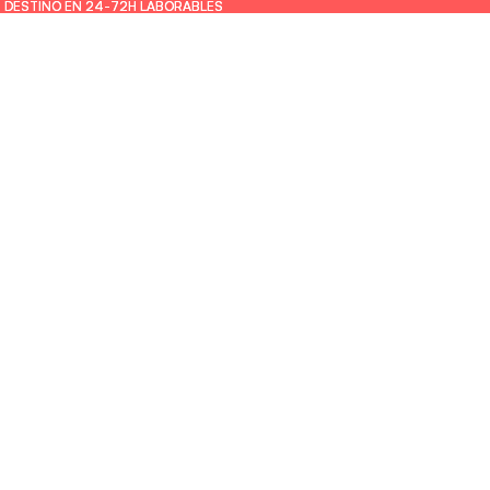
U DESTINO EN 24-72H LABORABLES
U DESTINO EN 24-72H LABORABLES