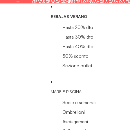
¿TE VAS DE VACACIONES? TE LO ENVIAMOS A CASA O A T
¿TE VAS DE VACACIONES? TE LO ENVIAMOS A CASA O A T
REBAJAS VERANO
Hasta 20% dto
Hasta 30% dto
Hasta 40% dto
50% sconto
Sezione outlet
MARE E PISCINA
Sedie e schienali
Ombrelloni
Asciugamani