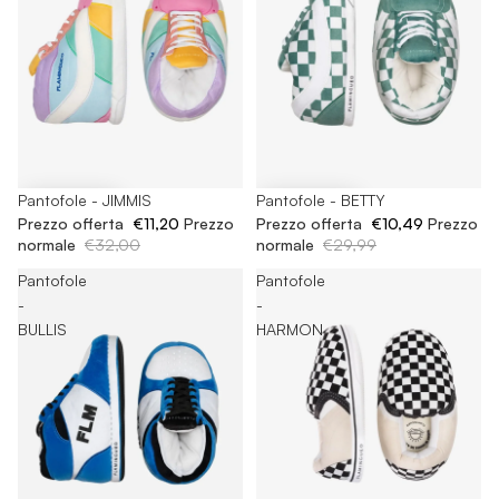
-65%
Pantofole - JIMMIS
-65%
Pantofole - BETTY
Prezzo offerta
€11,20
Prezzo
Prezzo offerta
€10,49
Prezzo
normale
€32,00
normale
€29,99
Pantofole
Pantofole
-
-
BULLIS
HARMON