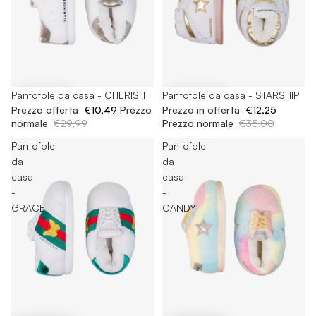
-65%
Pantofole da casa - CHERISH
-65%
Pantofole da casa - STARSHIP
Prezzo offerta
€10,49
Prezzo
Prezzo in offerta
€12,25
normale
€29,99
Prezzo normale
€35,00
Pantofole
Pantofole
da
da
casa
casa
-
-
GRACE
CANDY