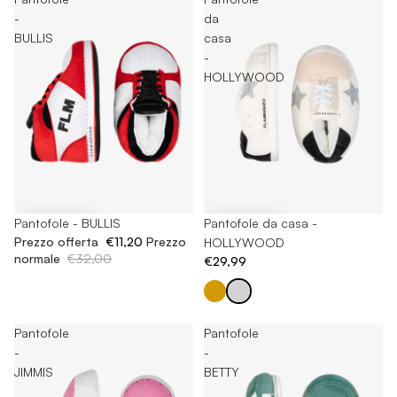
-
da
BULLIS
casa
-
HOLLYWOOD
-65%
Pantofole - BULLIS
Pantofole da casa -
Prezzo offerta
€11,20
Prezzo
HOLLYWOOD
normale
€32,00
€29,99
Pantofole
Pantofole
-
-
JIMMIS
BETTY