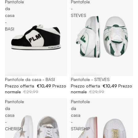
Pantofole
Pantofole
da
-
casa
STEVES
-
BASI
-65%
Pantofole da casa - BASI
-65%
Pantofole - STEVES
Prezzo offerta
€10,49
Prezzo
Prezzo offerta
€10,49
Prezzo
normale
€29,99
normale
€29,99
Pantofole
Pantofole
da
da
casa
casa
-
-
CHERISH
STARSHIP