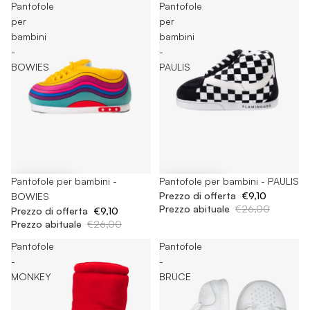
Pantofole
Pantofole
per
per
bambini
bambini
-
-
BOWIES
PAULIS
-65%
Pantofole per bambini - PAULIS
-65%
Pantofole per bambini -
Prezzo di offerta
€9,10
BOWIES
Prezzo abituale
€26,00
Prezzo di offerta
€9,10
Prezzo abituale
€26,00
Pantofole
Pantofole
-
-
MONKEY
BRUCE