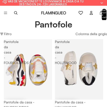
¿TE VAS DE VACACIONES? TE LO ENVIAMOS A CASA O A TU
¿TE VAS DE VACACIONES? TE LO ENVIAMOS A CASA O A TU
DESTINO EN 24-72H LABORABLES
DESTINO EN 24-72H LABORABLES
Totale
articoli
nel
carrell
0
Pantofole
Filtro
Colonna della grigli
Pantofole
Pantofole
da
da
casa
casa
-
-
FOURFOLDITOS
HOLLYWOOD
-65%
Pantofole da casa -
-65%
Pantofole da casa -