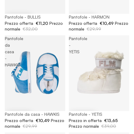
-65%
Pantofole - BULLIS
-65%
Pantofole - HARMON
Prezzo offerta
€11,20
Prezzo
Prezzo offerta
€10,49
Prezzo
normale
€32,00
normale
€29,99
Pantofole
Pantofole
da
-
casa
YETIS
-
HAWKIS
-65%
Pantofole da casa - HAWKIS
-65%
Pantofole - YETIS
Prezzo offerta
€10,49
Prezzo
Prezzo in offerta
€13,65
normale
€29,99
Prezzo normale
€39,00