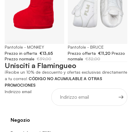
-65%
Pantofole - MONKEY
-65%
Pantofole - BRUCE
Prezzo in offerta
€13,65
Prezzo offerta
€11,20
Prezzo
Prezzo normale
€39,00
normale
€32,00
Unisciti a Flamingueo
¡Recibe un 10% de descuento y ofertas exclusivas directamente
a tu correo!
CÓDIGO NO ACUMULABLE A OTRAS
PROMOCIONES
Indirizzo email
Negozio