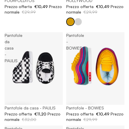
FOURFOLDITOS
HOLLYWOOD
Prezzo offerta
€10,49
Prezzo
Prezzo offerta
€10,49
Prezzo
normale
€29,99
normale
€29,99
Pantofole
Pantofole
da
-
casa
BOWIES
-
PAULIS
-65%
Pantofole da casa - PAULIS
-65%
Pantofole - BOWIES
Prezzo offerta
€11,20
Prezzo
Prezzo offerta
€10,49
Prezzo
normale
€32,00
normale
€29,99
Pantofole
Pantofole