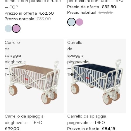
bambini con parasole e ruote
per bambini con ruote – REX
Precio de oferta
€52,50
– POP
Precio habitual
€75,00
Prezzo in offerta
€62,30
Prezzo normale
€89,00
Carrello
Carrello
da
da
spiaggia
spiaggia
pieghevole
pieghevole
–
–
THEO
THEO
Esaurito
Carrello da spiaggia
Esaurito
Carrello da spiaggia
pieghevole – THEO
pieghevole – THEO
€99,00
Prezzo in offerta
€84,15