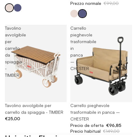
Prezzo normale
€99,00
Tavolino
Carrello
avvolgibile
pieghevole
per
trasformabile
carrello
in
da
panca
spiaggia
–
-
CHESTER
TIMBER
Esaurito
Tavolino avvolgibile per
Esaurito
Carrello pieghevole
carrello da spiaggia - TIMBER
trasformabile in panca –
€25,00
CHESTER
Precio de oferta
€96,85
Precio habitual
€149,00