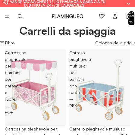
¿TE VAS DE VACACIONES? TE LO ENVIAMOS A CASA O A TU
¿TE VAS DE VACACIONES? TE LO ENVIAMOS A CASA O A TU
DESTINO EN 24-72H LABORABLES
DESTINO EN 24-72H LABORABLES
Totale
articoli
nel
carrell
0
Carrelli da spiaggia
Filtro
Colonna della grigli
Carrozzina
Carrello
pieghevole
pieghevole
per
multiuso
bambini
per
con
bambini
parasole
con
e
ruote
ruote
–
–
REX
POP
-30%
Carrozzina pieghevole per
-30%
Carrello pieghevole multiuso