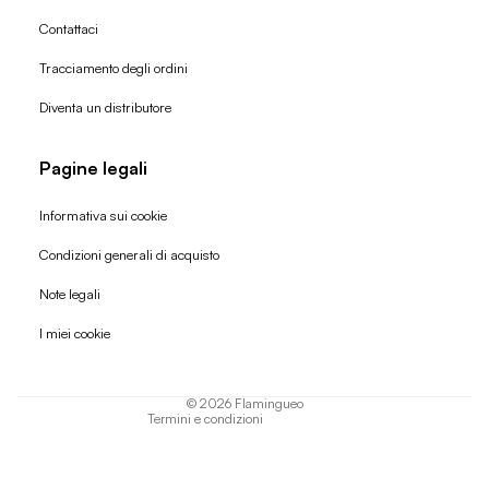
Contattaci
Tracciamento degli ordini
Diventa un distributore
Pagine legali
Informativa sui cookie
Condizioni generali di acquisto
Politica di rimborso
Note legali
Informativa sulla privacy
I miei cookie
Termini di servizio
Informativa sulla spedizione
© 2026
Flamingueo
Termini e condizioni