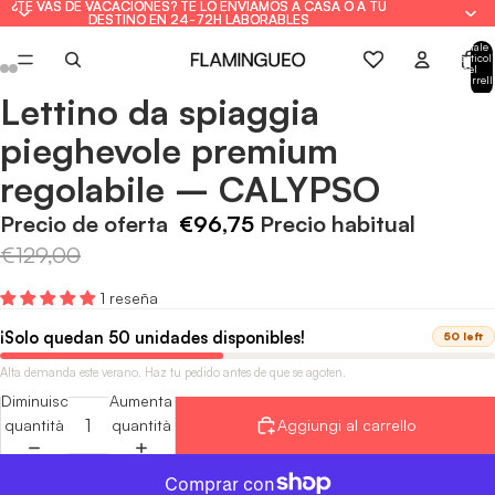
¿TE VAS DE VACACIONES? TE LO ENVIAMOS A CASA O A TU
¿TE VAS DE VACACIONES? TE LO ENVIAMOS A CASA O A TU
DESTINO EN 24-72H LABORABLES
DESTINO EN 24-72H LABORABLES
Totale
articoli
nel
carrell
0
Lettino da spiaggia
Apri
Apri
Apri
Apri
Apri
Apri
immagine
immagine
immagine
immagine
immagine
immagine
pieghevole premium
a
a
a
a
a
a
regolabile – CALYPSO
schermo
schermo
schermo
schermo
schermo
schermo
intero
intero
intero
intero
intero
intero
Precio de oferta
€96,75
Precio habitual
€129,00
1 reseña
¡Solo quedan 50 unidades disponibles!
50 left
Alta demanda este verano. Haz tu pedido antes de que se agoten.
Diminuisci
Aumenta
quantità
quantità
Aggiungi al carrello