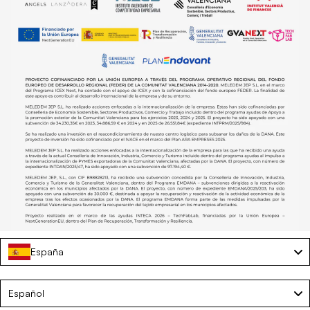
España
Tumbona plegable de playa premium ajustable –
CALYPSO
Language
Español
€96,75
€129,00