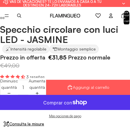
¿TE VAS DE VACACIONES? TE LO ENVIAMOS A CASA O A TU
¿TE VAS DE VACACIONES? TE LO ENVIAMOS A CASA O A TU
DESTINO EN 24-72H LABORABLES
DESTINO EN 24-72H LABORABLES
Totale
articoli
nel
carrell
0
Specchio circolare con luci
Apri
Apri
Apri
Apri
Apri
Apri
immagine
immagine
immagine
immagine
immagine
immagine
LED - JASMINE
a
a
a
a
a
a
schermo
schermo
schermo
schermo
schermo
schermo
Intensità regolabile
Montaggio semplice
intero
intero
intero
intero
intero
intero
Prezzo in offerta
€31,85
Prezzo normale
€49,00
3 reseñas
Diminuisci
Aumenta
quantità
quantità
Aggiungi al carrello
Más opciones de pago
Consulta le misure