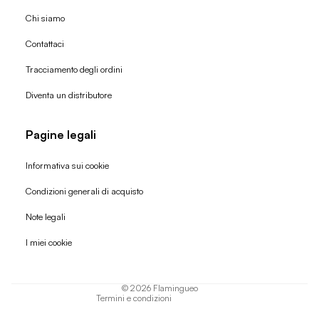
Chi siamo
Contattaci
Tracciamento degli ordini
Diventa un distributore
Pagine legali
Informativa sui cookie
Condizioni generali di acquisto
Politica di rimborso
Note legali
Informativa sulla privacy
I miei cookie
Termini di servizio
Informativa sulla spedizione
© 2026
Flamingueo
Termini e condizioni