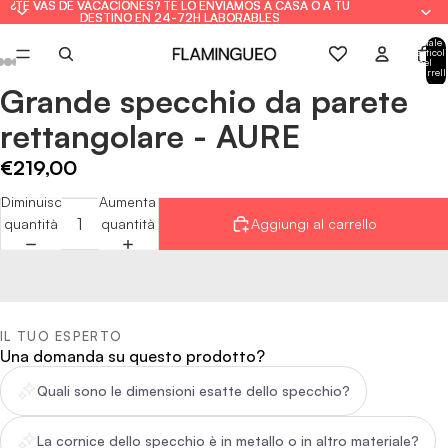
¿TE VAS DE VACACIONES? TE LO ENVIAMOS A CASA O A TU
¿TE VAS DE VACACIONES? TE LO ENVIAMOS A CASA O A TU
DESTINO EN 24-72H LABORABLES
DESTINO EN 24-72H LABORABLES
Totale
articoli
nel
carrell
0
Grande specchio da parete
Apri
Apri
Apri
Apri
Apri
immagine
immagine
immagine
immagine
immagine
rettangolare - AURE
a
a
a
a
a
schermo
schermo
schermo
schermo
schermo
€219,00
intero
intero
intero
intero
intero
Diminuisci
Aumenta
quantità
quantità
Aggiungi al carrello
IL TUO ESPERTO
Una domanda su questo prodotto?
Quali sono le dimensioni esatte dello specchio?
La cornice dello specchio è in metallo o in altro materiale?