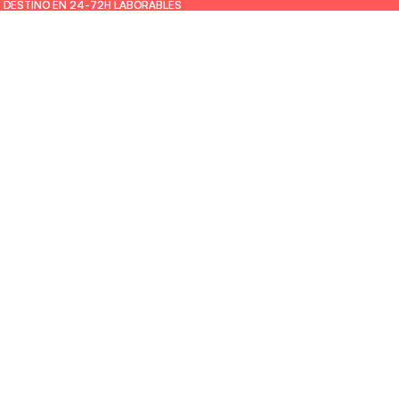
U DESTINO EN 24-72H LABORABLES
U DESTINO EN 24-72H LABORABLES