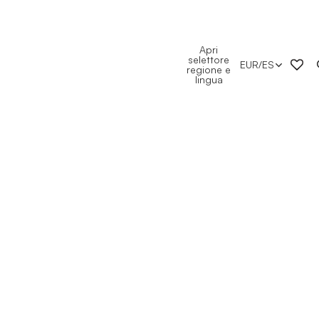
Apri
selettore
EUR
/
ES
regione e
lingua