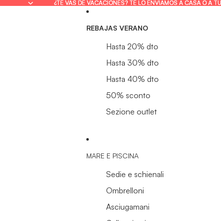
¿TE VAS DE VACACIONES? TE LO ENVIAMOS A CASA O A T
¿TE VAS DE VACACIONES? TE LO ENVIAMOS A CASA O A T
REBAJAS VERANO
Hasta 20% dto
Hasta 30% dto
Hasta 40% dto
50% sconto
Sezione outlet
MARE E PISCINA
Sedie e schienali
Ombrelloni
Asciugamani