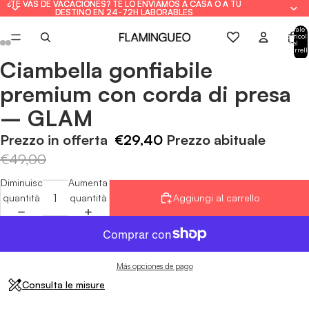
¿TE VAS DE VACACIONES? TE LO ENVIAMOS A CASA O A TU
¿TE VAS DE VACACIONES? TE LO ENVIAMOS A CASA O A TU
DESTINO EN 24-72H LABORABLES
DESTINO EN 24-72H LABORABLES
Totale
articoli
nel
carrell
0
Ciambella gonfiabile
Apri
Apri
Apri
Apri
Apri
Apri
immagine
immagine
immagine
immagine
immagine
immagine
premium con corda di presa
a
a
a
a
a
a
– GLAM
schermo
schermo
schermo
schermo
schermo
schermo
intero
intero
intero
intero
intero
intero
Prezzo in offerta
€29,40
Prezzo abituale
€49,00
Diminuisci
Aumenta
quantità
quantità
Aggiungi al carrello
Más opciones de pago
Consulta le misure