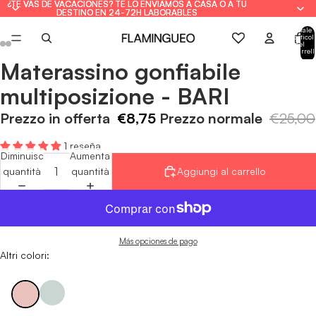
¿TE VAS DE VACACIONES? TE LO ENVIAMOS A CASA O A TU
¿TE VAS DE VACACIONES? TE LO ENVIAMOS A CASA O A TU
DESTINO EN 24-72H LABORABLES
DESTINO EN 24-72H LABORABLES
Totale
articoli
nel
carrell
0
Materassino gonfiabile
Apri
Apri
Apri
Apri
Apri
Apri
immagine
immagine
immagine
immagine
immagine
immagine
multiposizione - BARI
a
a
a
a
a
a
schermo
schermo
schermo
schermo
schermo
schermo
Prezzo in offerta
€8,75
Prezzo normale
€25,00
intero
intero
intero
intero
intero
intero
1 reseña
Diminuisci
Aumenta
quantità
quantità
Aggiungi al carrello
Más opciones de pago
Altri colori: