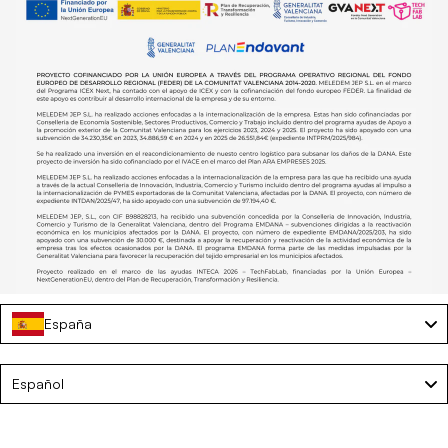
España
Flotador hinchable multiposición - BARI
Language
€8,75
€25,00
Español
AGGIUNGI AL CARRELLO