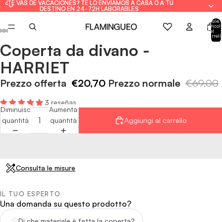
¿TE VAS DE VACACIONES? TE LO ENVIAMOS A CASA O A TU
¿TE VAS DE VACACIONES? TE LO ENVIAMOS A CASA O A TU
DESTINO EN 24-72H LABORABLES
DESTINO EN 24-72H LABORABLES
Totale
articoli
nel
carrell
0
Coperta da divano -
Apri
Apri
Apri
Apri
Apri
Apri
Apri
immagine
immagine
immagine
immagine
immagine
immagine
immagine
HARRIET
a
a
a
a
a
a
a
schermo
schermo
schermo
schermo
schermo
schermo
schermo
Prezzo offerta
€20,70
Prezzo normale
€69,00
intero
intero
intero
intero
intero
intero
intero
3 reseñas
Diminuisci
Aumenta
quantità
quantità
Aggiungi al carrello
Consulta le misure
IL TUO ESPERTO
Una domanda su questo prodotto?
Di che materiale è fatta la coperta?