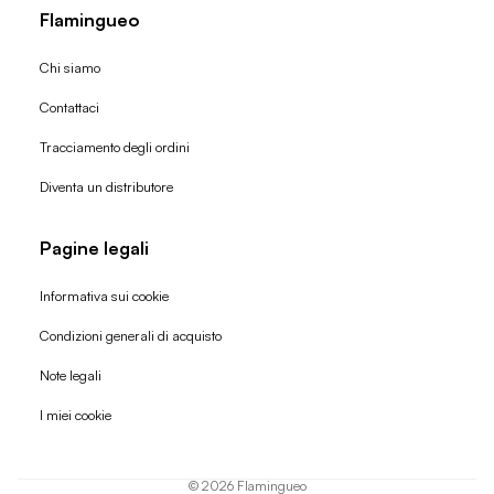
Flamingueo
Chi siamo
Contattaci
Tracciamento degli ordini
Diventa un distributore
Pagine legali
Informativa sui cookie
Condizioni generali di acquisto
Politica di rimborso
Note legali
Informativa sulla privacy
I miei cookie
Termini di servizio
Informativa sulla spedizione
© 2026
Flamingueo