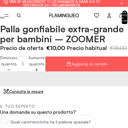
¿TE VAS DE VACACIONES? TE LO ENVIAMOS A CASA O A TU
¿TE VAS DE VACACIONES? TE LO ENVIAMOS A CASA O A TU
DESTINO EN 24-72H LABORABLES
DESTINO EN 24-72H LABORABLES
Totale
articoli
nel
carrell
0
Palla gonfiabile extra-grande
Apri
Apri
Apri
Apri
Apri
Apri
immagine
immagine
immagine
immagine
immagine
immagine
per bambini – ZOOMER
a
a
a
a
a
a
schermo
schermo
schermo
schermo
schermo
schermo
Precio de oferta
€10,00
Precio habitual
€15,00
intero
intero
intero
intero
intero
intero
Diminuisci
Aumenta
quantità
quantità
Aggiungi al carrello
Consulta le misure
IL TUO ESPERTO
Una domanda su questo prodotto?
Quali caratteristiche ha il pallone spaziale?