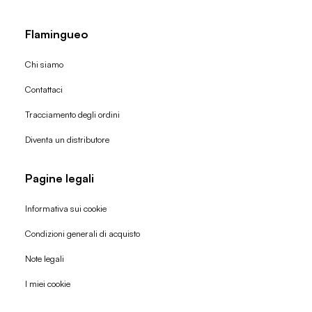
Flamingueo
Chi siamo
Contattaci
Tracciamento degli ordini
Diventa un distributore
Pagine legali
Informativa sui cookie
Condizioni generali di acquisto
Politica di rimborso
Note legali
Informativa sulla privacy
I miei cookie
Termini di servizio