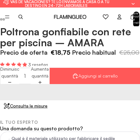
¿TE VAS DE VACACIONES? TE LO ENVIAMOS A CASA O A TU
¿TE VAS DE VACACIONES? TE LO ENVIAMOS A CASA O A TU
DESTINO EN 24-72H LABORABLES
DESTINO EN 24-72H LABORABLES
Totale
articoli
nel
carrell
0
Poltrona gonfiabile con rete
Apri
Apri
Apri
Apri
immagine
immagine
immagine
immagine
per piscina – AMARA
a
a
a
a
schermo
schermo
schermo
schermo
Precio de oferta
€18,75
Precio habitual
€25,00
intero
intero
intero
intero
3 reseñas
Diminuisci
Aumenta
quantità
quantità
Aggiungi al carrello
Consulta le misure
IL TUO ESPERTO
Una domanda su questo prodotto?
Qual è il materiale utilizzato per fabbricare il sedile