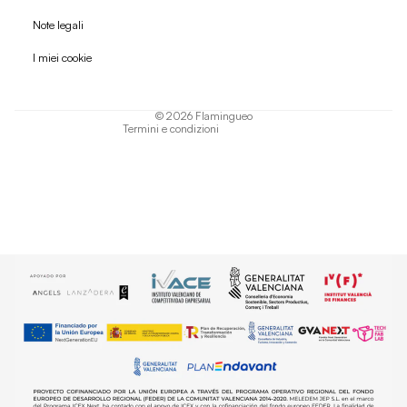
Politica di rimborso
Note legali
Informativa sulla privacy
I miei cookie
Termini di servizio
Informativa sulla spedizione
© 2026
Flamingueo
Termini e condizioni