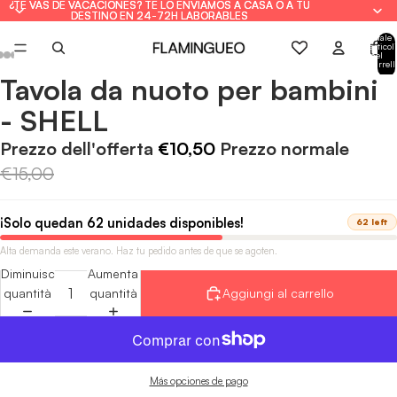
¿TE VAS DE VACACIONES? TE LO ENVIAMOS A CASA O A TU
¿TE VAS DE VACACIONES? TE LO ENVIAMOS A CASA O A TU
DESTINO EN 24-72H LABORABLES
DESTINO EN 24-72H LABORABLES
Totale
articoli
nel
carrell
0
Tavola da nuoto per bambini
Apri
Apri
Apri
Apri
Apri
immagine
immagine
immagine
immagine
immagine
- SHELL
a
a
a
a
a
schermo
schermo
schermo
schermo
schermo
Prezzo dell'offerta
€10,50
Prezzo normale
intero
intero
intero
intero
intero
€15,00
¡Solo quedan 62 unidades disponibles!
62 left
Alta demanda este verano. Haz tu pedido antes de que se agoten.
Diminuisci
Aumenta
quantità
quantità
Aggiungi al carrello
Más opciones de pago