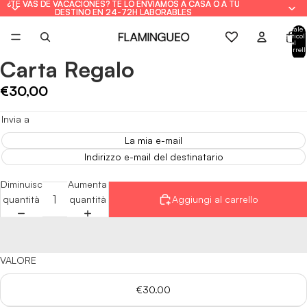
¿TE VAS DE VACACIONES? TE LO ENVIAMOS A CASA O A TU
¿TE VAS DE VACACIONES? TE LO ENVIAMOS A CASA O A TU
DESTINO EN 24-72H LABORABLES
DESTINO EN 24-72H LABORABLES
Totale
articoli
nel
carrell
0
Carta Regalo
Apri
immagine
€30,00
a
schermo
Invia a
intero
La mia e-mail
Indirizzo e-mail del destinatario
Diminuisci
Aumenta
quantità
quantità
Aggiungi al carrello
VALORE
€30.00