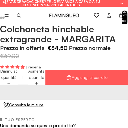
¿TE VAS DE VACACIONES? TE LO ENVIAMOS A CASA O A TU
¿TE VAS DE VACACIONES? TE LO ENVIAMOS A CASA O A TU
DESTINO EN 24-72H LABORABLES
DESTINO EN 24-72H LABORABLES
Totale
articoli
nel
carrell
0
Colchoneta hinchable
Apri
Apri
Apri
Apri
Apri
Apri
immagine
immagine
immagine
immagine
immagine
immagine
extragrande - MARGARITA
a
a
a
a
a
a
schermo
schermo
schermo
schermo
schermo
schermo
Prezzo in offerta
€34,50
Prezzo normale
intero
intero
intero
intero
intero
intero
€69,00
1 reseña
Diminuisci
Aumenta
quantità
quantità
Aggiungi al carrello
Consulta le misure
IL TUO ESPERTO
Una domanda su questo prodotto?