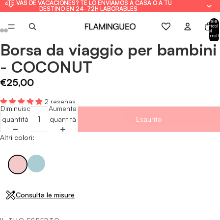
¿TE VAS DE VACACIONES? TE LO ENVIAMOS A CASA O A TU
¿TE VAS DE VACACIONES? TE LO ENVIAMOS A CASA O A TU
DESTINO EN 24-72H LABORABLES
DESTINO EN 24-72H LABORABLES
Totale
articoli
nel
carrell
0
Borsa da viaggio per bambini
Apri
Apri
Apri
Apri
Apri
Apri
immagine
immagine
immagine
immagine
immagine
immagine
- COCONUT
a
a
a
a
a
a
schermo
schermo
schermo
schermo
schermo
schermo
€25,00
intero
intero
intero
intero
intero
intero
2 reseñas
Diminuisci
Aumenta
quantità
quantità
Esaurito
Altri colori:
Consulta le misure