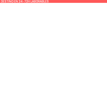
U DESTINO EN 24-72H LABORABLES
U DESTINO EN 24-72H LABORABLES