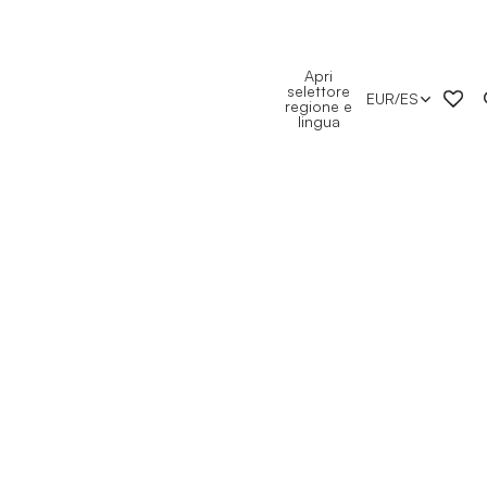
Apri
selettore
EUR
/
ES
regione e
lingua