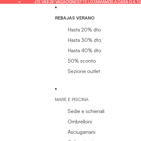
¿TE VAS DE VACACIONES? TE LO ENVIAMOS A CASA O A T
¿TE VAS DE VACACIONES? TE LO ENVIAMOS A CASA O A T
REBAJAS VERANO
Hasta 20% dto
Hasta 30% dto
Hasta 40% dto
50% sconto
Sezione outlet
MARE E PISCINA
Sedie e schienali
Ombrelloni
Asciugamani