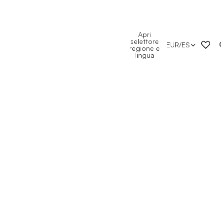
Apri
selettore
EUR
/
ES
regione e
lingua