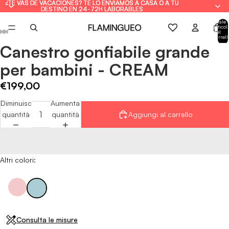
¿TE VAS DE VACACIONES? TE LO ENVIAMOS A CASA O A TU
¿TE VAS DE VACACIONES? TE LO ENVIAMOS A CASA O A TU
DESTINO EN 24-72H LABORABLES
DESTINO EN 24-72H LABORABLES
Totale
articoli
nel
carrell
0
Canestro gonfiabile grande
Apri
Apri
Apri
Apri
Apri
Apri
Apri
Apri
Apri
immagine
immagine
immagine
immagine
immagine
immagine
immagine
immagine
immagine
per bambini - CREAM
a
a
a
a
a
a
a
a
a
schermo
schermo
schermo
schermo
schermo
schermo
schermo
schermo
schermo
€199,00
intero
intero
intero
intero
intero
intero
intero
intero
intero
Diminuisci
Aumenta
quantità
quantità
Aggiungi al carrello
Altri colori:
Consulta le misure