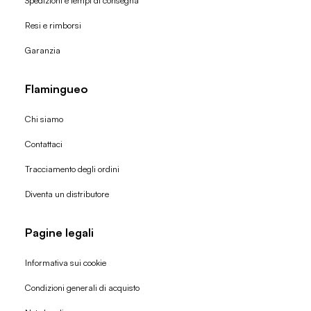
Spedizioni e tempi di consegna
Resi e rimborsi
Garanzia
Flamingueo
Chi siamo
Contattaci
Tracciamento degli ordini
Diventa un distributore
Pagine legali
Informativa sui cookie
Condizioni generali di acquisto
Politica di rimborso