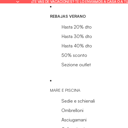
¿TE VAS DE VACACIONES? TE LO ENVIAMOS A CASA O A T
¿TE VAS DE VACACIONES? TE LO ENVIAMOS A CASA O A T
REBAJAS VERANO
Hasta 20% dto
Hasta 30% dto
Hasta 40% dto
50% sconto
Sezione outlet
MARE E PISCINA
Sedie e schienali
Ombrelloni
Asciugamani