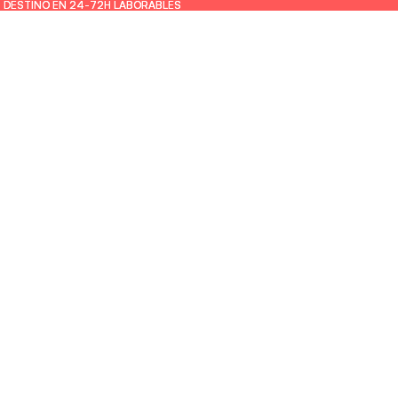
U DESTINO EN 24-72H LABORABLES
U DESTINO EN 24-72H LABORABLES