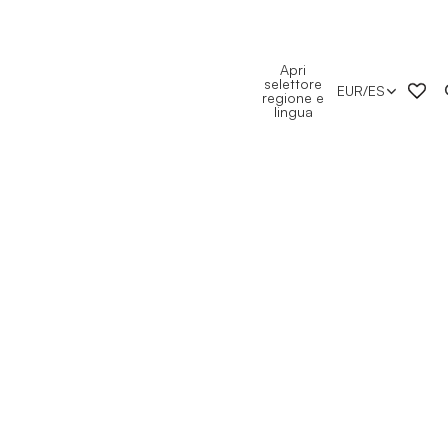
Apri
selettore
EUR
/
ES
regione e
lingua