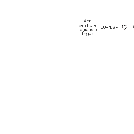
Apri
selettore
EUR
/
ES
regione e
lingua