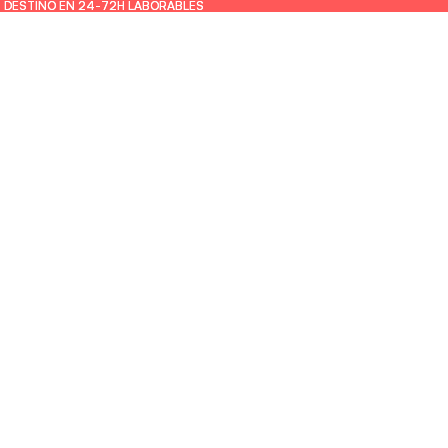
U DESTINO EN 24-72H LABORABLES
U DESTINO EN 24-72H LABORABLES