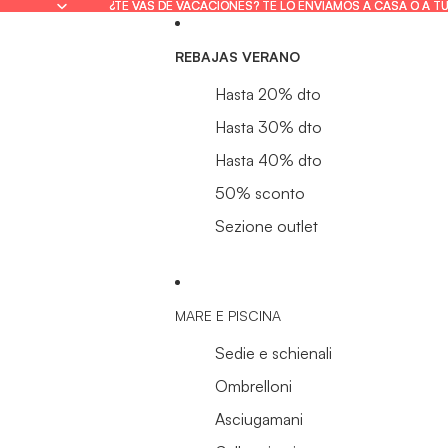
¿TE VAS DE VACACIONES? TE LO ENVIAMOS A CASA O A T
¿TE VAS DE VACACIONES? TE LO ENVIAMOS A CASA O A T
REBAJAS VERANO
Hasta 20% dto
Hasta 30% dto
Hasta 40% dto
50% sconto
Sezione outlet
MARE E PISCINA
Sedie e schienali
Ombrelloni
Asciugamani