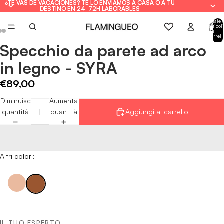
¿TE VAS DE VACACIONES? TE LO ENVIAMOS A CASA O A TU
¿TE VAS DE VACACIONES? TE LO ENVIAMOS A CASA O A TU
DESTINO EN 24-72H LABORABLES
DESTINO EN 24-72H LABORABLES
Totale
articoli
nel
carrell
0
Specchio da parete ad arco
Apri
Apri
Apri
immagine
immagine
immagine
in legno - SYRA
a
a
a
schermo
schermo
schermo
€89,00
intero
intero
intero
Diminuisci
Aumenta
quantità
quantità
Aggiungi al carrello
Altri colori:
IL TUO ESPERTO