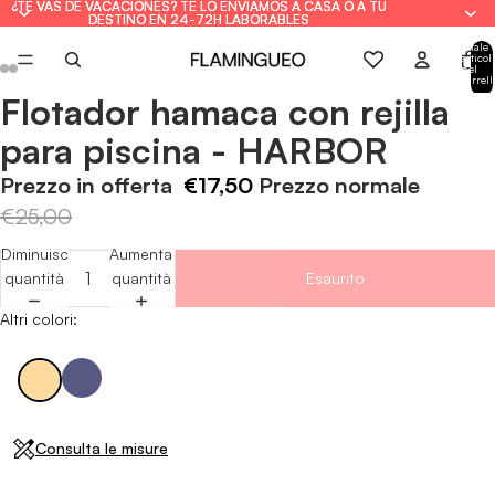
¿TE VAS DE VACACIONES? TE LO ENVIAMOS A CASA O A TU
¿TE VAS DE VACACIONES? TE LO ENVIAMOS A CASA O A TU
DESTINO EN 24-72H LABORABLES
DESTINO EN 24-72H LABORABLES
Totale
articoli
nel
carrell
0
Flotador hamaca con rejilla
Apri
Apri
Apri
Apri
Apri
Apri
immagine
immagine
immagine
immagine
immagine
immagine
para piscina - HARBOR
a
a
a
a
a
a
schermo
schermo
schermo
schermo
schermo
schermo
Prezzo in offerta
€17,50
Prezzo normale
intero
intero
intero
intero
intero
intero
€25,00
Diminuisci
Aumenta
quantità
quantità
Esaurito
Altri colori:
Consulta le misure