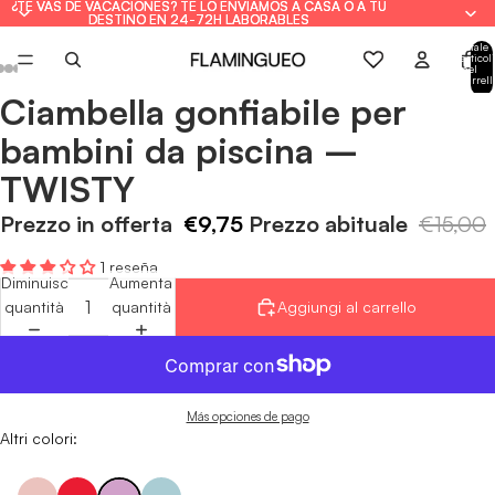
¿TE VAS DE VACACIONES? TE LO ENVIAMOS A CASA O A TU
¿TE VAS DE VACACIONES? TE LO ENVIAMOS A CASA O A TU
DESTINO EN 24-72H LABORABLES
DESTINO EN 24-72H LABORABLES
Totale
articoli
nel
carrell
0
Ciambella gonfiabile per
Apri
Apri
Apri
Apri
Apri
Apri
Apri
immagine
immagine
immagine
immagine
immagine
immagine
immagine
bambini da piscina –
a
a
a
a
a
a
a
TWISTY
schermo
schermo
schermo
schermo
schermo
schermo
schermo
intero
intero
intero
intero
intero
intero
intero
Prezzo in offerta
€9,75
Prezzo abituale
€15,00
1 reseña
Diminuisci
Aumenta
quantità
quantità
Aggiungi al carrello
Más opciones de pago
Altri colori: