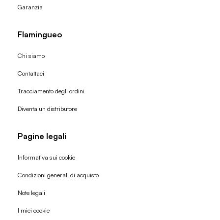
Garanzia
Flamingueo
Chi siamo
Contattaci
Tracciamento degli ordini
Diventa un distributore
Pagine legali
Informativa sui cookie
Condizioni generali di acquisto
Politica di rimborso
Note legali
Informativa sulla privacy
I miei cookie
Termini di servizio