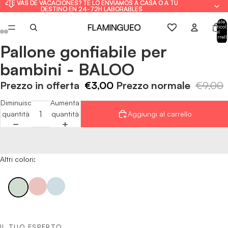
¿TE VAS DE VACACIONES? TE LO ENVIAMOS A CASA O A TU
¿TE VAS DE VACACIONES? TE LO ENVIAMOS A CASA O A TU
DESTINO EN 24-72H LABORABLES
DESTINO EN 24-72H LABORABLES
Totale
articoli
nel
carrell
0
Pallone gonfiabile per
Apri
Apri
Apri
Apri
Apri
Apri
immagine
immagine
immagine
immagine
immagine
immagine
bambini - BALOO
a
a
a
a
a
a
schermo
schermo
schermo
schermo
schermo
schermo
Prezzo in offerta
€3,00
Prezzo normale
€9,00
intero
intero
intero
intero
intero
intero
Diminuisci
Aumenta
quantità
quantità
Aggiungi al carrello
Altri colori:
IL TUO ESPERTO