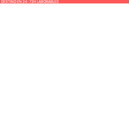
U DESTINO EN 24-72H LABORABLES
U DESTINO EN 24-72H LABORABLES