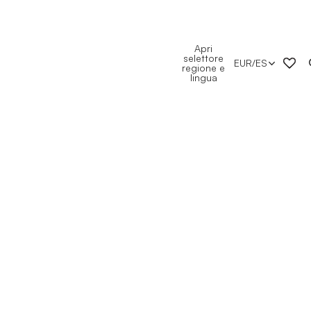
Apri
selettore
EUR
/
ES
regione e
lingua