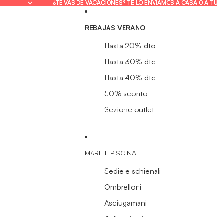
¿TE VAS DE VACACIONES? TE LO ENVIAMOS A CASA O A T
¿TE VAS DE VACACIONES? TE LO ENVIAMOS A CASA O A T
REBAJAS VERANO
Hasta 20% dto
Hasta 30% dto
Hasta 40% dto
50% sconto
Sezione outlet
MARE E PISCINA
Sedie e schienali
Ombrelloni
Asciugamani