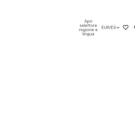
Apri
selettore
EUR
/
ES
regione e
lingua