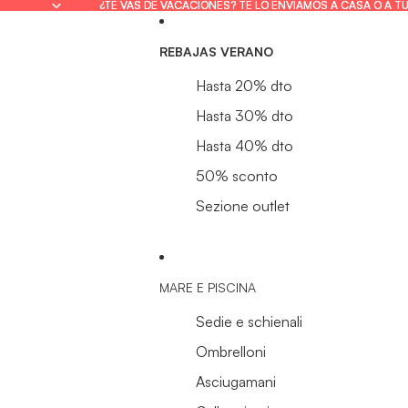
¿TE VAS DE VACACIONES? TE LO ENVIAMOS A CASA O A T
¿TE VAS DE VACACIONES? TE LO ENVIAMOS A CASA O A T
REBAJAS VERANO
Hasta 20% dto
Hasta 30% dto
Hasta 40% dto
50% sconto
Sezione outlet
MARE E PISCINA
Sedie e schienali
Ombrelloni
Asciugamani