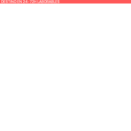
U DESTINO EN 24-72H LABORABLES
U DESTINO EN 24-72H LABORABLES