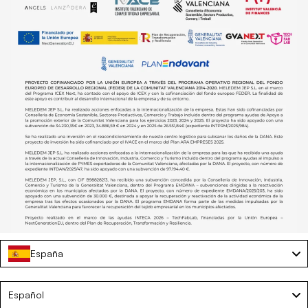
España
Tumbona de playa con ruedas y parasol – FREYA
Language
Español
€37,50
€75,00