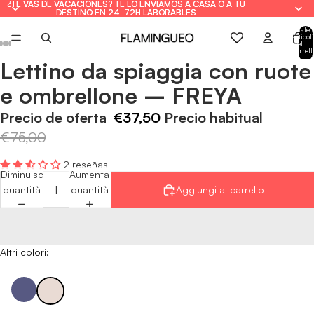
¿TE VAS DE VACACIONES? TE LO ENVIAMOS A CASA O A TU
¿TE VAS DE VACACIONES? TE LO ENVIAMOS A CASA O A TU
DESTINO EN 24-72H LABORABLES
DESTINO EN 24-72H LABORABLES
Totale
articoli
nel
carrell
0
Lettino da spiaggia con ruote
Apri
Apri
Apri
Apri
Apri
Apri
Apri
immagine
immagine
immagine
immagine
immagine
immagine
immagine
e ombrellone – FREYA
a
a
a
a
a
a
a
schermo
schermo
schermo
schermo
schermo
schermo
schermo
Precio de oferta
€37,50
Precio habitual
intero
intero
intero
intero
intero
intero
intero
€75,00
2 reseñas
Diminuisci
Aumenta
quantità
quantità
Aggiungi al carrello
Altri colori: