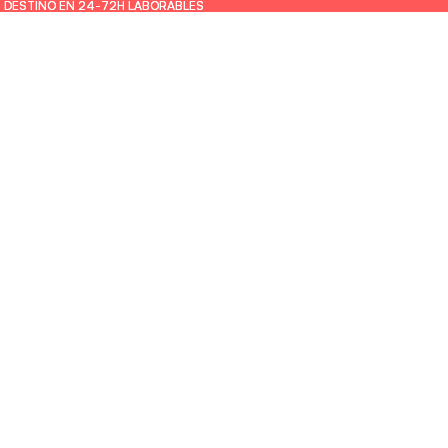
U DESTINO EN 24-72H LABORABLES
U DESTINO EN 24-72H LABORABLES