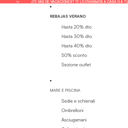
¿TE VAS DE VACACIONES? TE LO ENVIAMOS A CASA O A T
¿TE VAS DE VACACIONES? TE LO ENVIAMOS A CASA O A T
REBAJAS VERANO
Hasta 20% dto
Hasta 30% dto
Hasta 40% dto
50% sconto
Sezione outlet
MARE E PISCINA
Sedie e schienali
Ombrelloni
Asciugamani