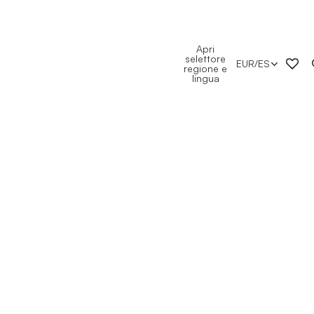
Apri
selettore
EUR
/
ES
regione e
lingua