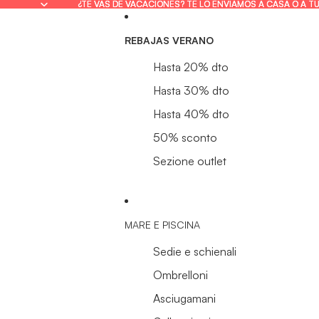
¿TE VAS DE VACACIONES? TE LO ENVIAMOS A CASA O A T
¿TE VAS DE VACACIONES? TE LO ENVIAMOS A CASA O A T
REBAJAS VERANO
Hasta 20% dto
Hasta 30% dto
Hasta 40% dto
50% sconto
Sezione outlet
MARE E PISCINA
Sedie e schienali
Ombrelloni
Asciugamani