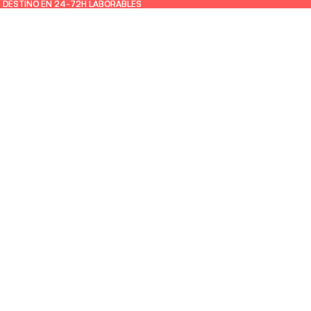
U DESTINO EN 24-72H LABORABLES
U DESTINO EN 24-72H LABORABLES