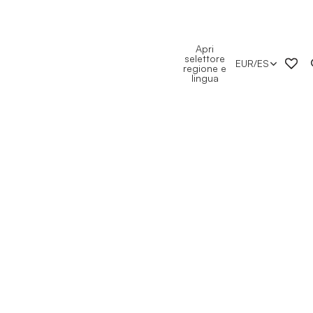
Apri
selettore
EUR
/
ES
regione e
lingua