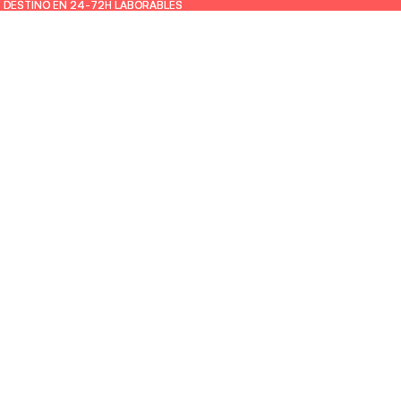
U DESTINO EN 24-72H LABORABLES
U DESTINO EN 24-72H LABORABLES