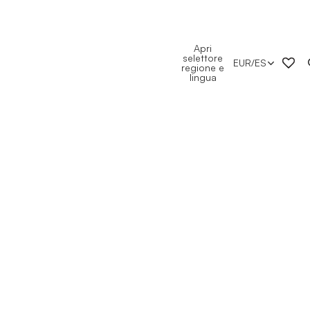
Apri
selettore
EUR
/
ES
regione e
lingua