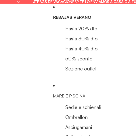
¿TE VAS DE VACACIONES? TE LO ENVIAMOS A CASA O A T
¿TE VAS DE VACACIONES? TE LO ENVIAMOS A CASA O A T
REBAJAS VERANO
Hasta 20% dto
Hasta 30% dto
Hasta 40% dto
50% sconto
Sezione outlet
MARE E PISCINA
Sedie e schienali
Ombrelloni
Asciugamani