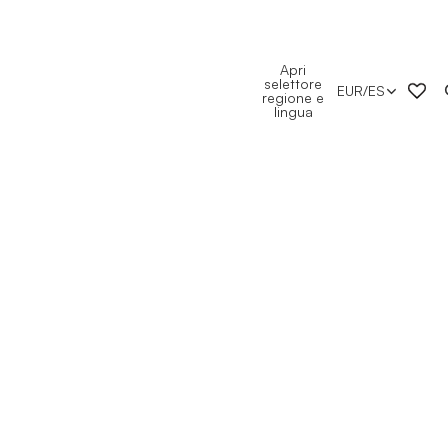
Apri
selettore
EUR
/
ES
regione e
lingua