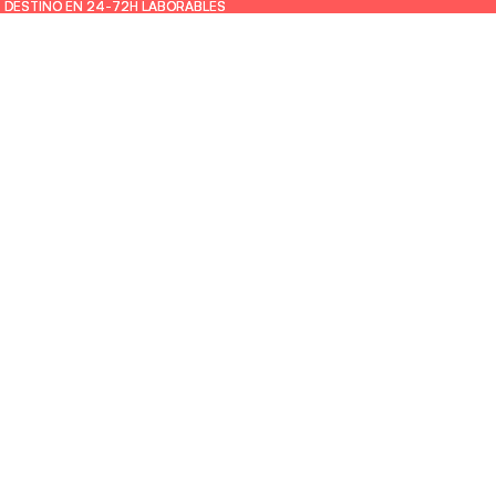
U DESTINO EN 24-72H LABORABLES
U DESTINO EN 24-72H LABORABLES