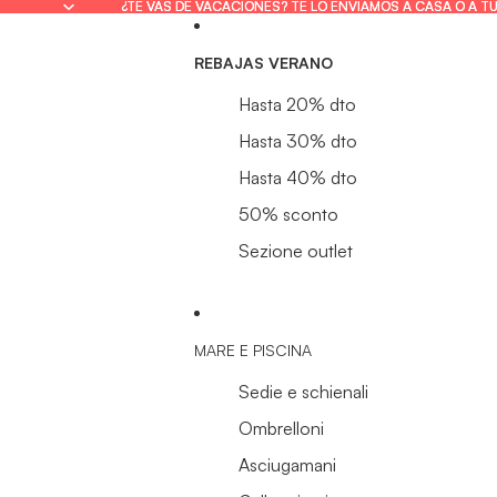
¿TE VAS DE VACACIONES? TE LO ENVIAMOS A CASA O A T
¿TE VAS DE VACACIONES? TE LO ENVIAMOS A CASA O A T
REBAJAS VERANO
Hasta 20% dto
Hasta 30% dto
Hasta 40% dto
50% sconto
Sezione outlet
MARE E PISCINA
Sedie e schienali
Ombrelloni
Asciugamani