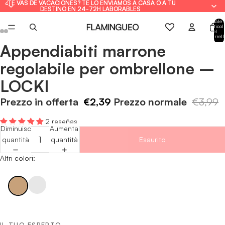
¿TE VAS DE VACACIONES? TE LO ENVIAMOS A CASA O A TU
¿TE VAS DE VACACIONES? TE LO ENVIAMOS A CASA O A TU
DESTINO EN 24-72H LABORABLES
DESTINO EN 24-72H LABORABLES
Totale
articoli
nel
carrell
0
Appendiabiti marrone
Apri
Apri
Apri
Apri
Apri
Apri
immagine
immagine
immagine
immagine
immagine
immagine
regolabile per ombrellone –
a
a
a
a
a
a
LOCKI
schermo
schermo
schermo
schermo
schermo
schermo
intero
intero
intero
intero
intero
intero
Prezzo in offerta
€2,39
Prezzo normale
€3,99
2 reseñas
Diminuisci
Aumenta
quantità
quantità
Esaurito
Altri colori: