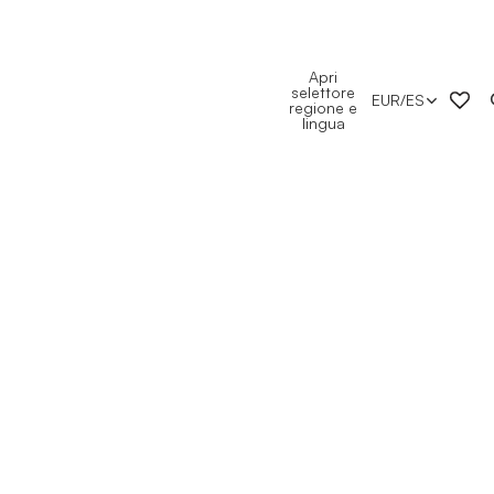
Apri
selettore
EUR
/
ES
regione e
lingua