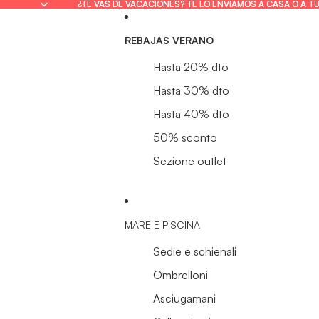
¿TE VAS DE VACACIONES? TE LO ENVIAMOS A CASA O A T
¿TE VAS DE VACACIONES? TE LO ENVIAMOS A CASA O A T
REBAJAS VERANO
Hasta 20% dto
Hasta 30% dto
Hasta 40% dto
50% sconto
Sezione outlet
MARE E PISCINA
Sedie e schienali
Ombrelloni
Asciugamani