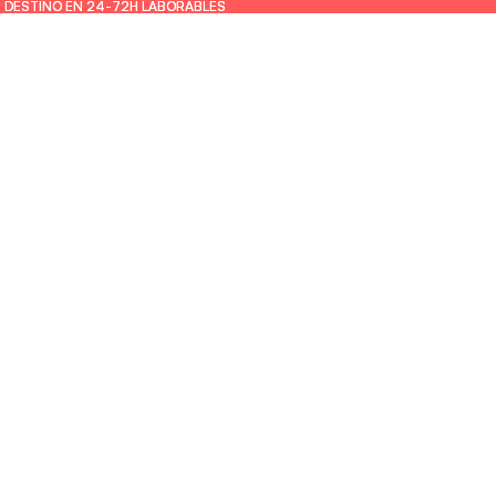
U DESTINO EN 24-72H LABORABLES
U DESTINO EN 24-72H LABORABLES