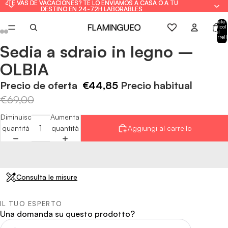
¿TE VAS DE VACACIONES? TE LO ENVIAMOS A CASA O A TU
¿TE VAS DE VACACIONES? TE LO ENVIAMOS A CASA O A TU
DESTINO EN 24-72H LABORABLES
DESTINO EN 24-72H LABORABLES
Totale
articoli
nel
carrell
0
Sedia a sdraio in legno –
Apri
Apri
Apri
Apri
Apri
Apri
immagine
immagine
immagine
immagine
immagine
immagine
OLBIA
a
a
a
a
a
a
schermo
schermo
schermo
schermo
schermo
schermo
Precio de oferta
€44,85
Precio habitual
intero
intero
intero
intero
intero
intero
€69,00
Diminuisci
Aumenta
quantità
quantità
Aggiungi al carrello
Consulta le misure
IL TUO ESPERTO
Una domanda su questo prodotto?