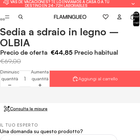
¿TE VAS DE VACACIONES? TE LO ENVIAMOS A CASA O A TU
¿TE VAS DE VACACIONES? TE LO ENVIAMOS A CASA O A TU
DESTINO EN 24-72H LABORABLES
DESTINO EN 24-72H LABORABLES
Totale
articoli
nel
carrell
0
Sedia a sdraio in legno –
Apri
Apri
Apri
Apri
Apri
Apri
immagine
immagine
immagine
immagine
immagine
immagine
OLBIA
a
a
a
a
a
a
schermo
schermo
schermo
schermo
schermo
schermo
Precio de oferta
€44,85
Precio habitual
intero
intero
intero
intero
intero
intero
€69,00
Diminuisci
Aumenta
quantità
quantità
Aggiungi al carrello
Consulta le misure
IL TUO ESPERTO
Una domanda su questo prodotto?