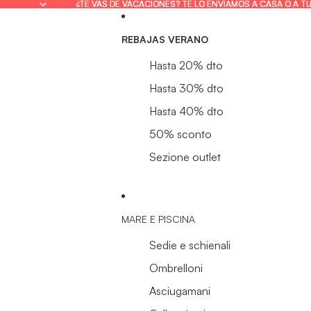
¿TE VAS DE VACACIONES? TE LO ENVIAMOS A CASA O A T
¿TE VAS DE VACACIONES? TE LO ENVIAMOS A CASA O A T
REBAJAS VERANO
Hasta 20% dto
Hasta 30% dto
Hasta 40% dto
50% sconto
Sezione outlet
MARE E PISCINA
Sedie e schienali
Ombrelloni
Asciugamani