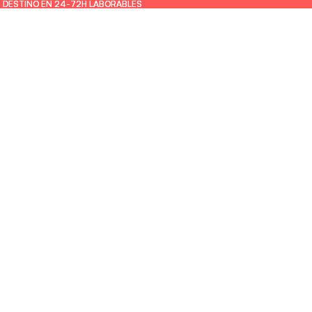
U DESTINO EN 24-72H LABORABLES
U DESTINO EN 24-72H LABORABLES