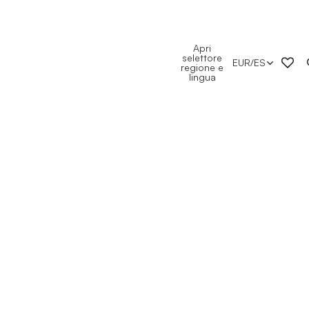
Apri
selettore
EUR
/
ES
regione e
lingua