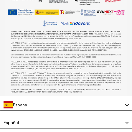
España
Silla de playa reclinable con nevera – ECHO
Language
Español
€63,20
€79,00