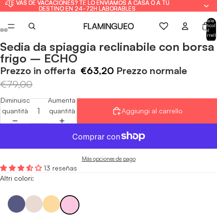
¿TE VAS DE VACACIONES? TE LO ENVIAMOS A CASA O A TU
¿TE VAS DE VACACIONES? TE LO ENVIAMOS A CASA O A TU
DESTINO EN 24-72H LABORABLES
DESTINO EN 24-72H LABORABLES
Totale
articoli
nel
carrell
0
Sedia da spiaggia reclinabile con borsa
Apri
Apri
Apri
Apri
Apri
Apri
frigo – ECHO
immagine
immagine
immagine
immagine
immagine
immagine
a
a
a
a
a
a
Prezzo in offerta
€63,20
Prezzo normale
schermo
schermo
schermo
schermo
schermo
schermo
€79,00
intero
intero
intero
intero
intero
intero
Diminuisci
Aumenta
quantità
quantità
Aggiungi al carrello
Más opciones de pago
13 reseñas
Altri colori: