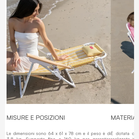
MISURE E POSIZIONI
MATERIAL
Le dimensioni sono 64 x 61 x 78 cm e il peso è di
È dotata di u
3,8 kg. Supporta fino a 160 kg per garantire
realizzata in