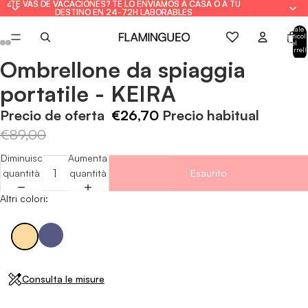
¿TE VAS DE VACACIONES? TE LO ENVIAMOS A CASA O A TU
¿TE VAS DE VACACIONES? TE LO ENVIAMOS A CASA O A TU
DESTINO EN 24-72H LABORABLES
DESTINO EN 24-72H LABORABLES
Totale
articoli
nel
carrell
0
Ombrellone da spiaggia
Apri
Apri
Apri
Apri
Apri
Apri
immagine
immagine
immagine
immagine
immagine
immagine
portatile - KEIRA
a
a
a
a
a
a
schermo
schermo
schermo
schermo
schermo
schermo
Precio de oferta
€26,70
Precio habitual
intero
intero
intero
intero
intero
intero
€89,00
Diminuisci
Aumenta
quantità
quantità
Esaurito
Altri colori:
Consulta le misure