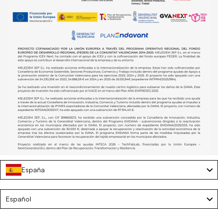
España
Sombrilla de playa portátil - DANIA
Language
Español
€12,00
€49,00