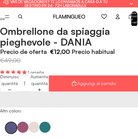
¿TE VAS DE VACACIONES? TE LO ENVIAMOS A CASA O A TU
¿TE VAS DE VACACIONES? TE LO ENVIAMOS A CASA O A TU
DESTINO EN 24-72H LABORABLES
DESTINO EN 24-72H LABORABLES
Totale
articoli
nel
carrell
0
Ombrellone da spiaggia
Apri
Apri
Apri
Apri
Apri
Apri
immagine
immagine
immagine
immagine
immagine
immagine
pieghevole - DANIA
a
a
a
a
a
a
schermo
schermo
schermo
schermo
schermo
schermo
Precio de oferta
€12,00
Precio habitual
intero
intero
intero
intero
intero
intero
€49,00
1 reseña
Diminuisci
Aumenta
quantità
quantità
Aggiungi al carrello
Altri colori: