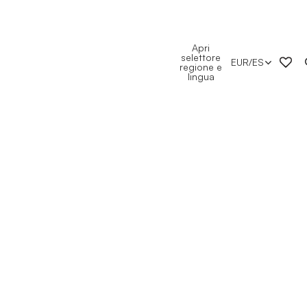
Apri
selettore
EUR
/
ES
regione e
lingua