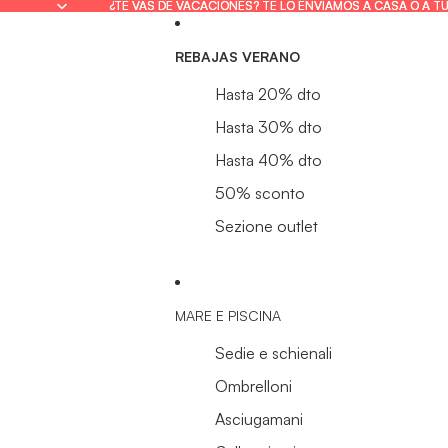
¿TE VAS DE VACACIONES? TE LO ENVIAMOS A CASA O A T
¿TE VAS DE VACACIONES? TE LO ENVIAMOS A CASA O A T
REBAJAS VERANO
Hasta 20% dto
Hasta 30% dto
Hasta 40% dto
50% sconto
Sezione outlet
MARE E PISCINA
Sedie e schienali
Ombrelloni
Asciugamani