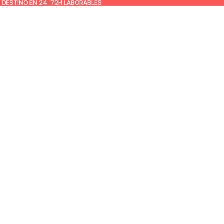
U DESTINO EN 24-72H LABORABLES
U DESTINO EN 24-72H LABORABLES