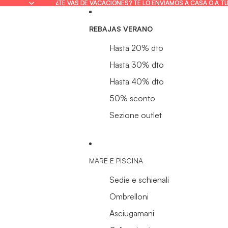
¿TE VAS DE VACACIONES? TE LO ENVIAMOS A CASA O A T
¿TE VAS DE VACACIONES? TE LO ENVIAMOS A CASA O A T
REBAJAS VERANO
Hasta 20% dto
Hasta 30% dto
Hasta 40% dto
50% sconto
Sezione outlet
MARE E PISCINA
Sedie e schienali
Ombrelloni
Asciugamani