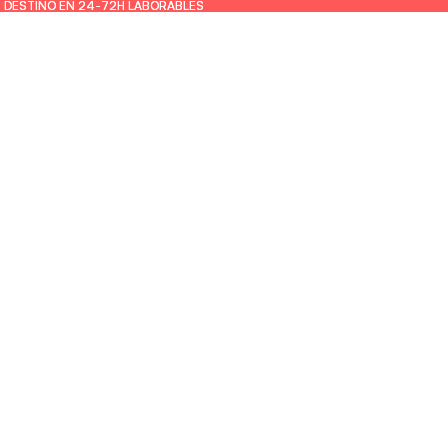
U DESTINO EN 24-72H LABORABLES
U DESTINO EN 24-72H LABORABLES