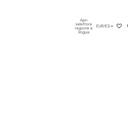
Apri
selettore
EUR
/
ES
regione e
lingua