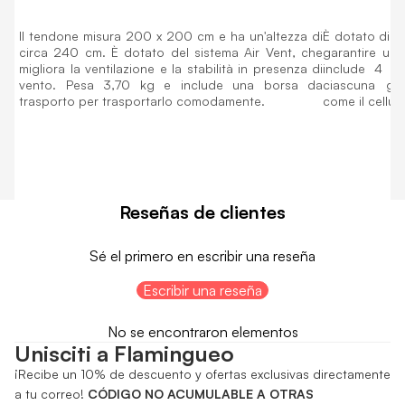
Il tendone misura 200 x 200 cm e ha un'altezza di
È dotato di 4
circa 240 cm. È dotato del sistema Air Vent, che
garantire una
migliora la ventilazione e la stabilità in presenza di
include 4 ta
vento. Pesa 3,70 kg e include una borsa da
ciascuna ga
trasporto per trasportarlo comodamente.
come il cellula
Reseñas de clientes
Sé el primero en escribir una reseña
Escribir una reseña
No se encontraron elementos
Unisciti a Flamingueo
¡Recibe un 10% de descuento y ofertas exclusivas directamente
a tu correo!
CÓDIGO NO ACUMULABLE A OTRAS