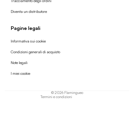
Tracciamento degli ordini
Diventa un distributore
Pagine legali
Informativa sui cookie
Condizioni generali di acquisto
Politica di rimborso
Note legali
Informativa sulla privacy
I miei cookie
Termini di servizio
Informativa sulla spedizione
© 2026
Flamingueo
Termini e condizioni