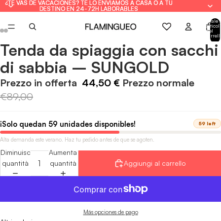
¿TE VAS DE VACACIONES? TE LO ENVIAMOS A CASA O A TU
¿TE VAS DE VACACIONES? TE LO ENVIAMOS A CASA O A TU
DESTINO EN 24-72H LABORABLES
DESTINO EN 24-72H LABORABLES
Totale
articoli
nel
carrell
0
Tenda da spiaggia con sacchi
Apri
Apri
Apri
Apri
Apri
Apri
immagine
immagine
immagine
immagine
immagine
immagine
di sabbia – SUNGOLD
a
a
a
a
a
a
schermo
schermo
schermo
schermo
schermo
schermo
Prezzo in offerta
44,50 €
Prezzo normale
intero
intero
intero
intero
intero
intero
€89,00
¡Solo quedan 59 unidades disponibles!
59 left
Alta demanda este verano. Haz tu pedido antes de que se agoten.
Diminuisci
Aumenta
quantità
quantità
Aggiungi al carrello
Más opciones de pago