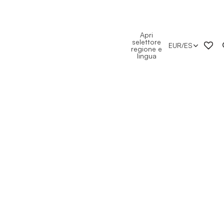
Apri
selettore
EUR
/
ES
regione e
lingua