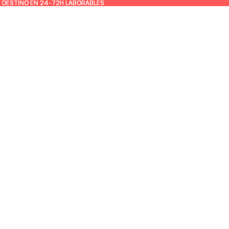
U DESTINO EN 24-72H LABORABLES
U DESTINO EN 24-72H LABORABLES