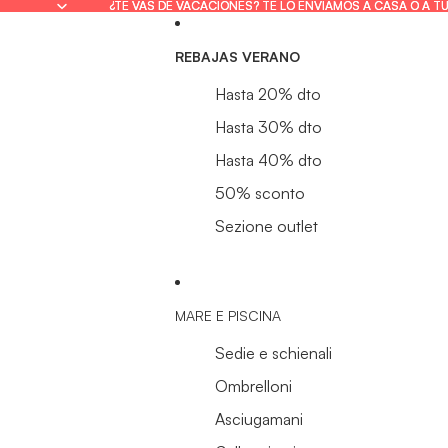
¿TE VAS DE VACACIONES? TE LO ENVIAMOS A CASA O A T
¿TE VAS DE VACACIONES? TE LO ENVIAMOS A CASA O A T
REBAJAS VERANO
Hasta 20% dto
Hasta 30% dto
Hasta 40% dto
50% sconto
Sezione outlet
MARE E PISCINA
Sedie e schienali
Ombrelloni
Asciugamani