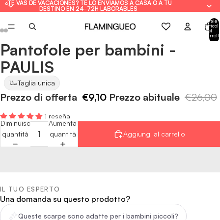
¿TE VAS DE VACACIONES? TE LO ENVIAMOS A CASA O A TU
¿TE VAS DE VACACIONES? TE LO ENVIAMOS A CASA O A TU
DESTINO EN 24-72H LABORABLES
DESTINO EN 24-72H LABORABLES
Totale
articoli
nel
carrell
0
Pantofole per bambini -
Apri
Apri
Apri
Apri
Apri
Apri
immagine
immagine
immagine
immagine
immagine
immagine
PAULIS
a
a
a
a
a
a
schermo
schermo
schermo
schermo
schermo
schermo
Taglia unica
intero
intero
intero
intero
intero
intero
Prezzo di offerta
€9,10
Prezzo abituale
€26,00
1 reseña
Diminuisci
Aumenta
quantità
quantità
Aggiungi al carrello
IL TUO ESPERTO
Una domanda su questo prodotto?
Queste scarpe sono adatte per i bambini piccoli?