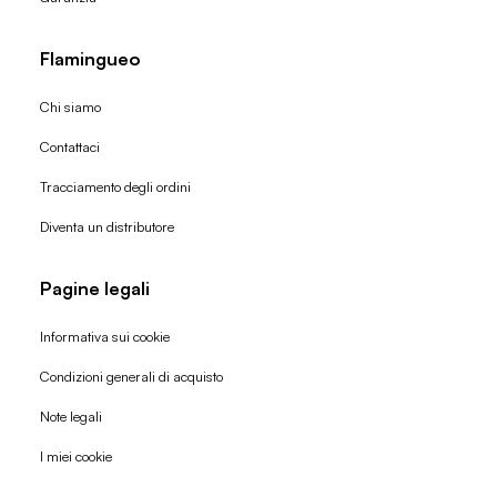
Flamingueo
Chi siamo
Contattaci
Tracciamento degli ordini
Diventa un distributore
Pagine legali
Informativa sui cookie
Condizioni generali di acquisto
Politica di rimborso
Note legali
Informativa sulla privacy
I miei cookie
Termini di servizio